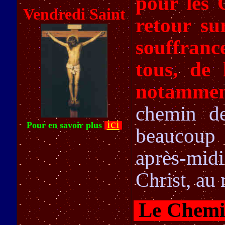
pour les 
Vendredi Saint
retour su
souffrance
tous, de 
notammen
chemin de
ici
Pour en savoir plus
beaucoup 
après-mid
Christ, au
Le Chemi