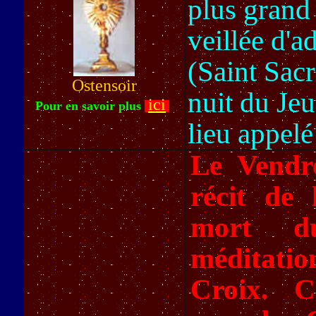
plus grand
veillée d'a
(Saint Sacr
Ostensoir
nuit du Je
ici
Pour en savoir plus
lieu appelé
Le Vendre
récit de 
mort d
méditation
Croix. C