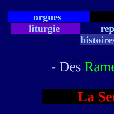
orgues
ég
liturgie
rep
histoir
- Des
Ram
La Sema