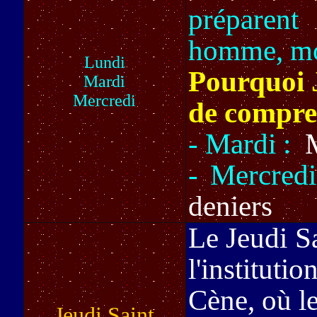
préparen
homme, mor
Lundi
P
ourquoi 
Mardi
Mercredi
de compre
- Mardi :
- Mercred
deniers
Le Jeudi Sa
l'institutio
Cène, où le
Jeudi Saint