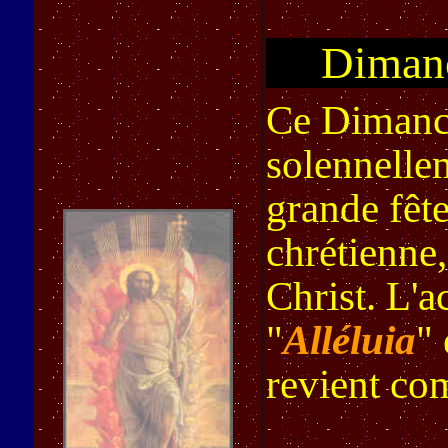
Dimanch
Ce Dimanch
solennellem
grande fête
chrétienne,
Christ. L'
"
Alléluia
" 
revient co