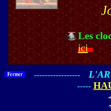
J
Les clo
ici
L'AR
-----------------
HAU
-----