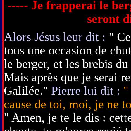
----- Je frapperai le be
seront d
Alors Jésus leur dit :
" Cet
tous une occasion de chute 
le berger, et les brebis d
Mais après que je serai re
Galilée."
Pierre lui dit :
"
cause de toi, moi, je ne 
" Amen, je te le dis : cet
chante, tu m'auras renié t