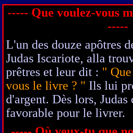
----- Que voulez-vous me
-----
L'un des douze apôtres 
Judas Iscariote, alla trou
prêtres et
leur dit :
" Que
vous le livre ? "
Ils lui p
d'argent. Dès lors, Judas
favorable pour le livrer.
----- Où veux-tu que no