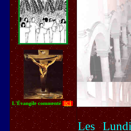
ici
L'Évangile commenté
Les Lundi