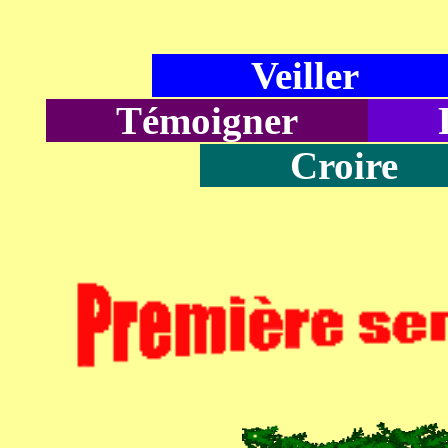
Veille
Témoigner
P
Croir