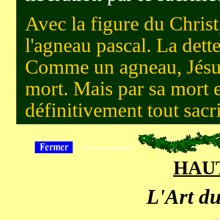
Avec la figure du Christ
l'agneau pascal. La det
Comme un agneau, Jésus 
mort. Mais par sa mort et
définitivement tout sacri
--------
HAUT
L'Art d