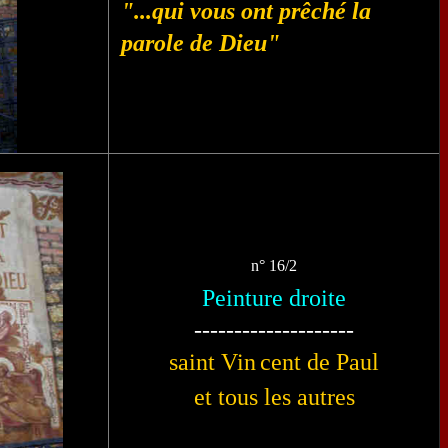
"...qui vous ont prêché la
parole de Dieu"
n° 16/2
Peinture droite
--------------------
saint Vin
cent de Paul
et tous les autres