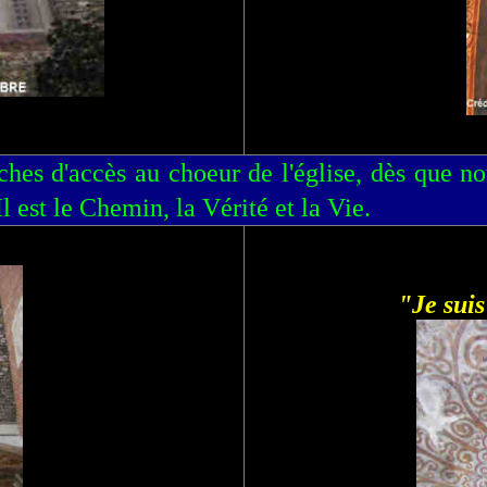
es d'accès au choeur de l'église, dès que nous
l est le Chemin, la Vérité et la Vie.
"Je suis