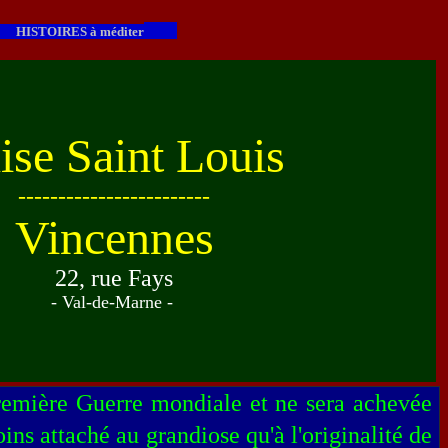
HISTOIRES à méditer
ise Saint Louis
------------------------
Vincennes
22, rue Fays
- Val-de-Marne -
Première Guerre mondiale et ne sera achevée
moins attaché au grandiose qu'à l'originalité de