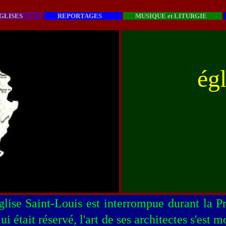
LISES
REPORTAGES
MUSIQUE et LITURGIE
égl
lise Saint-Louis est interrompue durant la 
i était réservé, l'art de ses architectes s'est 